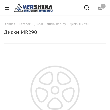
0
Главная
-
Каталог
-
Диски
-
Диски Replay
-
Диски MR290
Диски MR290