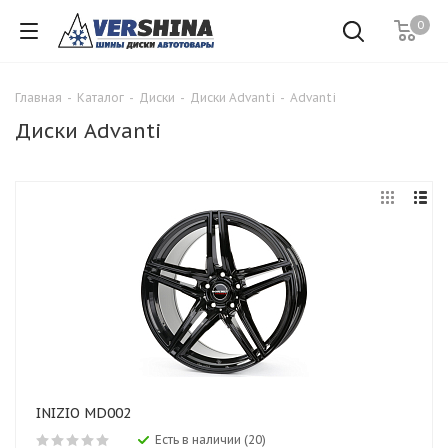
0
Главная
-
Каталог
-
Диски
-
Диски Advanti
-
Advanti
Диски Advanti
INIZIO MD002
Есть в наличии (20)