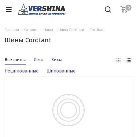
0
Главная
-
Каталог
-
Шины
-
Шины Cordiant
-
Cordiant
Шины Cordiant
Все шины
Лето
Зима
Нешипованные
Шипованные