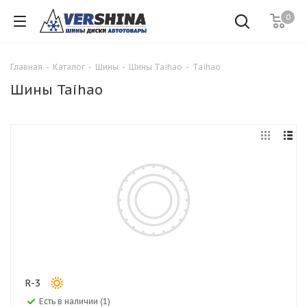
0
Главная
-
Каталог
-
Шины
-
Шины Taihao
-
Taihao
Шины Taihao
R-3
Есть в наличии (1)