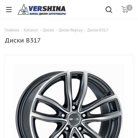
0
Главная
-
Каталог
-
Диски
-
Диски Replay
-
Диски B317
Диски B317