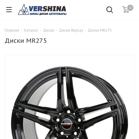
0
Главная
-
Каталог
-
Диски
-
Диски Replay
-
Диски MR275
Диски MR275