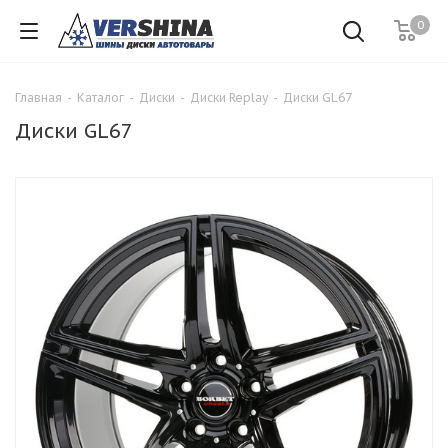
0
Главная
-
Каталог
-
Диски
-
Диски Replay
-
Диски GL67
Диски GL67