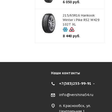
6 050
руб.
215/65R16 Hankook
Winter i Pike RS2 W429
102T XL
8 440
руб.
Наши контакты
+7(383)255-99-91
info@vershina54.ru
п. Краснообск, ул.
Центральная 1