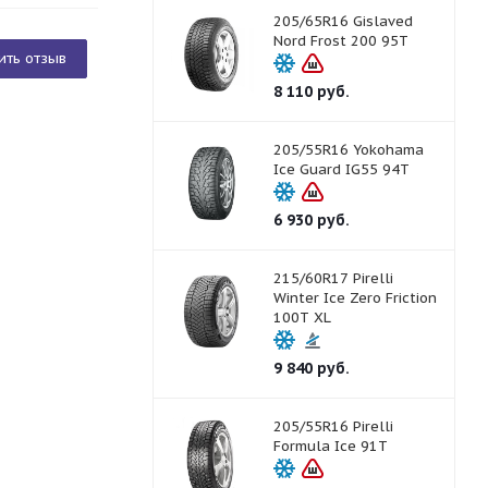
205/65R16 Gislaved
Nord Frost 200 95T
ить отзыв
8 110
руб.
205/55R16 Yokohama
Ice Guard IG55 94T
6 930
руб.
215/60R17 Pirelli
Winter Ice Zero Friction
100T XL
9 840
руб.
205/55R16 Pirelli
Formula Ice 91T