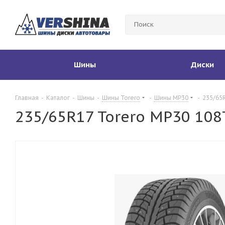
Шины
Диски
Главная
-
Каталог
-
Шины
-
Шины Torero
-
Шины MP30
-
235/65R
235/65R17 Torero MP30 108