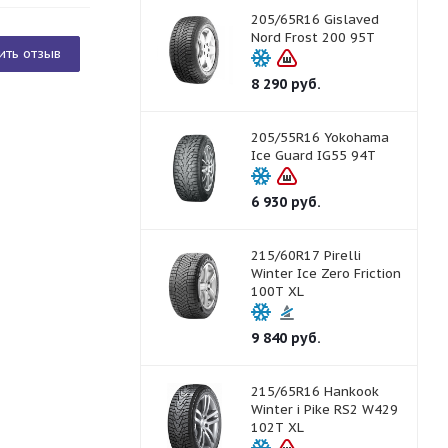
205/65R16 Gislaved
Nord Frost 200 95T
ить отзыв
8 290
руб.
205/55R16 Yokohama
Ice Guard IG55 94T
6 930
руб.
215/60R17 Pirelli
Winter Ice Zero Friction
100T XL
9 840
руб.
215/65R16 Hankook
Winter i Pike RS2 W429
102T XL