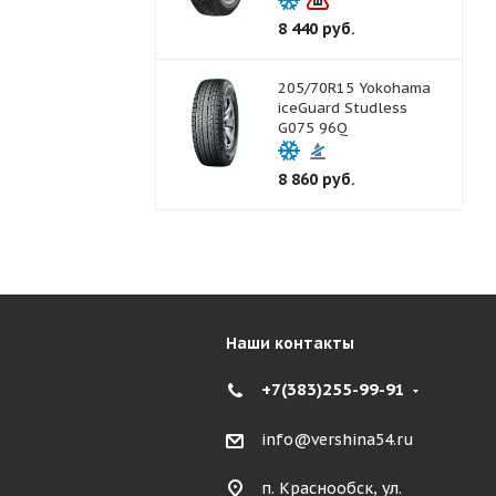
8 440
руб.
205/70R15 Yokohama
iceGuard Studless
G075 96Q
8 860
руб.
Наши контакты
+7(383)255-99-91
info@vershina54.ru
п. Краснообск, ул.