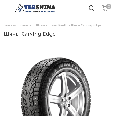
0
Главная
-
Каталог
-
Шины
-
Шины Pirelli
-
Шины Carving Edge
Шины Carving Edge