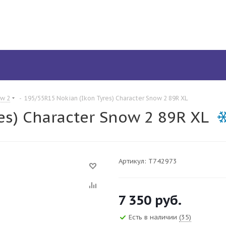
ow 2
-
195/55R15 Nokian (Ikon Tyres) Character Snow 2 89R XL
es) Character Snow 2 89R XL
Артикул:
T742973
7 350
руб.
Есть в наличии
(35)