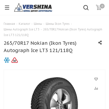
0
Главная
-
Каталог
-
Шины
-
Шины Ikon Tyres
-
Шины Autograph Ice LT3
-
265/70R17 Nokian (Ikon Tyres) Autograph
Ice LT3 121/118Q
265/70R17 Nokian (Ikon Tyres)
Autograph Ice LT3 121/118Q