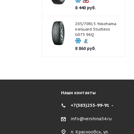
8 440
руб.
205/70R15 Yokohama
iceGuard Studless
G075 96Q
8 860
руб.
Наши контакты
+7(383)255-99-91
info@vershina54.ru
п. Краснообск, ул.