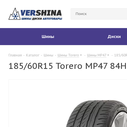
Шины
Диски
Главная
-
Каталог
-
Шины
-
Шины Torero
-
Шины MP47
-
185/60
185/60R15 Torero MP47 84H