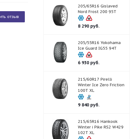
205/65R16 Gislaved
Nord Frost 200 95T
ить отзыв
8 290
руб.
205/55R16 Yokohama
Ice Guard IG55 94T
6 930
руб.
215/60R17 Pirelli
Winter Ice Zero Friction
100T XL
9 840
руб.
215/65R16 Hankook
Winter i Pike RS2 W429
102T XL