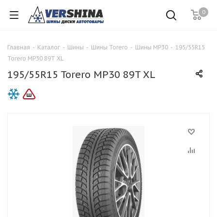
0
Главная
-
Каталог
-
Шины
-
Шины Torero
-
Шины MP30
-
195/55R15
Torero MP30 89T XL
195/55R15 Torero MP30 89T XL