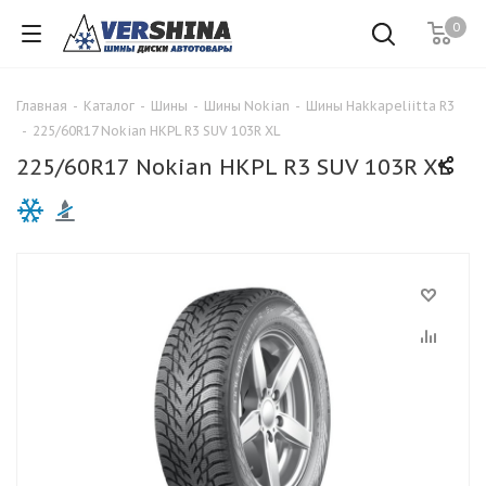
0
Главная
-
Каталог
-
Шины
-
Шины Nokian
-
Шины Hakkapeliitta R3
-
225/60R17 Nokian HKPL R3 SUV 103R XL
225/60R17 Nokian HKPL R3 SUV 103R XL