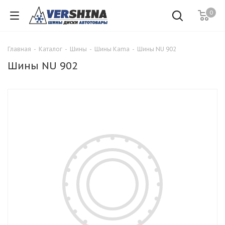
0
Главная
-
Каталог
-
Шины
-
Шины Kama
-
Шины NU 902
Шины NU 902