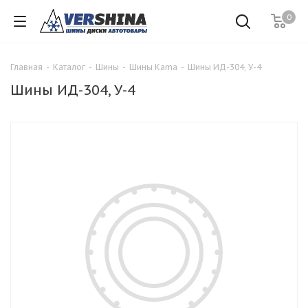
0
Главная
-
Каталог
-
Шины
-
Шины Kama
-
Шины ИД-304, У-4
Шины ИД-304, У-4