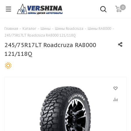
0
Главная
-
Каталог
-
Шины
-
Шины Roadcruza
-
Шины RA8000
-
245/75R17LT Roadcruza RA8000 121/118Q
245/75R17LT Roadcruza RA8000
121/118Q