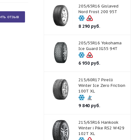
205/65R16 Gislaved
Nord Frost 200 95T
ить отзыв
8 290
руб.
205/55R16 Yokohama
Ice Guard IG55 94T
6 930
руб.
215/60R17 Pirelli
Winter Ice Zero Friction
100T XL
9 840
руб.
215/65R16 Hankook
Winter i Pike RS2 W429
102T XL