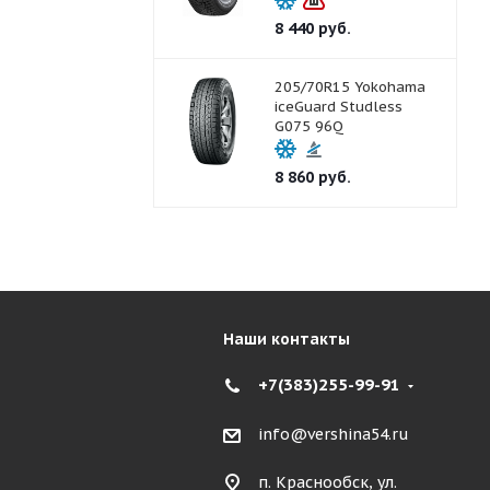
8 440
руб.
205/70R15 Yokohama
iceGuard Studless
G075 96Q
8 860
руб.
Наши контакты
+7(383)255-99-91
info@vershina54.ru
п. Краснообск, ул.