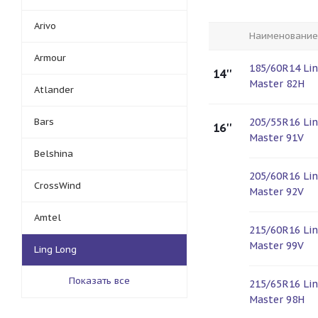
Arivo
Наименование
Armour
185/60R14 Li
14''
Master 82H
Atlander
Bars
205/55R16 Li
16''
Master 91V
Belshina
205/60R16 Li
CrossWind
Master 92V
Amtel
215/60R16 Li
Master 99V
Ling Long
Показать все
215/65R16 Li
Master 98H