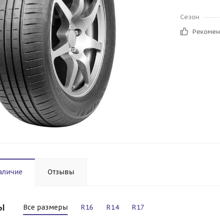
Сезон
Рекоме
аличие
Отзывы
ы
Все размеры
R16
R14
R17