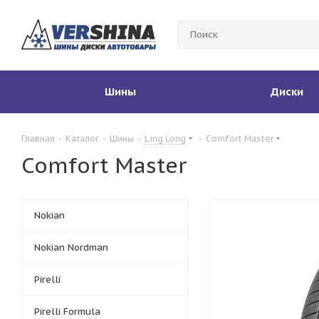
Шины
Диски
Главная
-
Каталог
-
Шины
-
Ling Long
-
Comfort Master
Comfort Master
Nokian
Nokian Nordman
Pirelli
Pirelli Formula