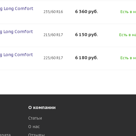
ng Long Comfort
6 360
руб.
Есть в 
235/60 R16
ng Long Comfort
6 150
руб.
Есть в н
215/60 R17
ng Long Comfort
6 180
руб.
Есть в 
225/60 R17
О компании
Статьи
О нас
врата
Отзывы