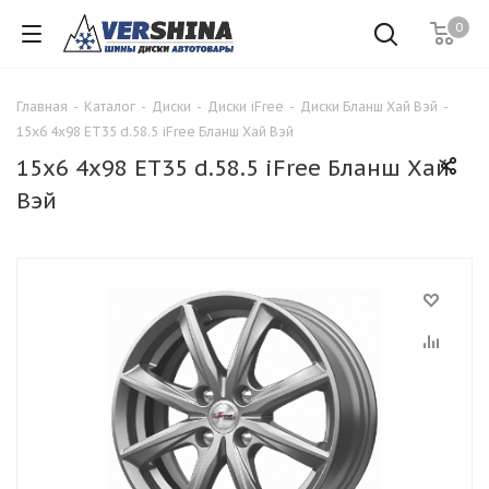
0
Главная
-
Каталог
-
Диски
-
Диски iFree
-
Диски Бланш Хай Вэй
-
15x6 4x98 ET35 d.58.5 iFree Бланш Хай Вэй
15x6 4x98 ET35 d.58.5 iFree Бланш Хай
Вэй