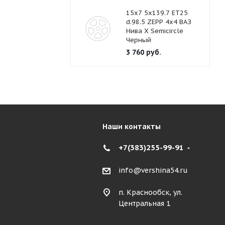
15x7 5x139.7 ET25
d.98.5 ZEPP 4x4 ВАЗ
Нива Х Semicircle
Черный
3 760
руб.
Наши контакты
+7(383)255-99-91
info@vershina54.ru
п. Краснообск, ул.
Центральная 1