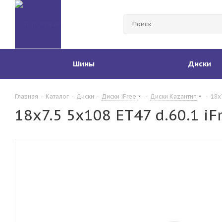
Шины
Диски
Главная
-
Каталог
-
Диски
-
Диски iFree
-
Диски Каzантип
-
18x
18x7.5 5x108 ET47 d.60.1 i