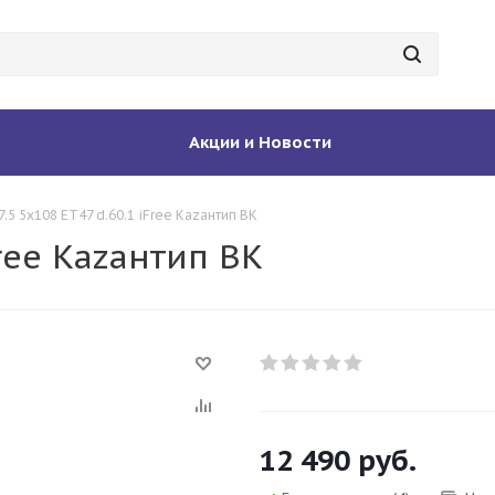
Акции и Новости
7.5 5x108 ET47 d.60.1 iFree Каzантип BK
Free Каzантип BK
12 490
руб.