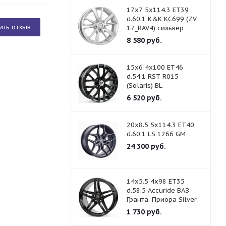
17x7 5x114.3 ET39
d.60.1 K&K КС699 (ZV
ить отзыв
17_RAV4) сильвер
8 580
руб.
15x6 4x100 ET46
d.54.1 RST R015
(Solaris) BL
6 520
руб.
20x8.5 5x114.3 ET40
d.60.1 LS 1266 GM
24 300
руб.
14x5.5 4x98 ET35
d.58.5 Accuride ВАЗ
Гранта. Приора Silver
1 730
руб.