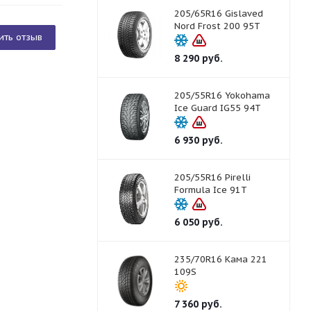
205/65R16 Gislaved
Nord Frost 200 95T
ить отзыв
8 290
руб.
205/55R16 Yokohama
Ice Guard IG55 94T
6 930
руб.
205/55R16 Pirelli
Formula Ice 91T
6 050
руб.
235/70R16 Кама 221
109S
7 360
руб.