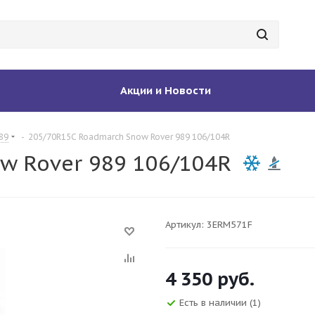
Акции и Новости
89
-
205/70R15C Roadmarch Snow Rover 989 106/104R
w Rover 989 106/104R
Артикул:
3ERM571F
4 350
руб.
Есть в наличии
(1)