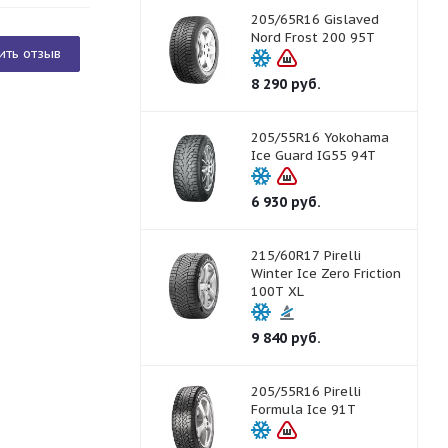
205/65R16 Gislaved
Nord Frost 200 95T
ить отзыв
8 290
руб.
205/55R16 Yokohama
Ice Guard IG55 94T
6 930
руб.
215/60R17 Pirelli
Winter Ice Zero Friction
100T XL
9 840
руб.
205/55R16 Pirelli
Formula Ice 91T