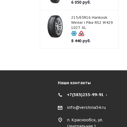
6 050
руб.
215/65R16 Hankook
Winter i Pike RS2 W429
102T XL
8 440
руб.
Наши контакты
+7(383)255-99-91
info@vershina54.ru
п. Краснообск, ул.
Центральная 1