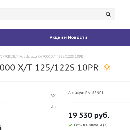
Акции и Новости
75/70R18LT Roadcruza RA7000 X/T 125/122S 10PR
000 X/T 125/122S 10PR
Артикул:
RA188901
19 530
руб.
Есть в наличии
(4)