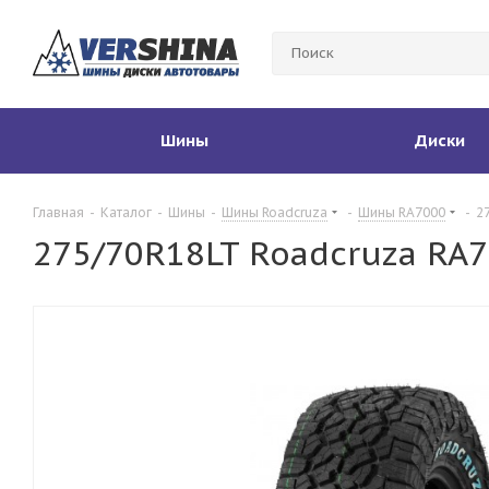
Шины
Диски
Главная
-
Каталог
-
Шины
-
Шины Roadcruza
-
Шины RA7000
-
2
275/70R18LT Roadcruza RA7