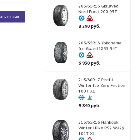
205/65R16 Gislaved
Nord Frost 200 95T
ить отзыв
8 290
руб.
205/55R16 Yokohama
Ice Guard IG55 94T
6 930
руб.
215/60R17 Pirelli
Winter Ice Zero Friction
100T XL
9 840
руб.
215/65R16 Hankook
Winter i Pike RS2 W429
102T XL