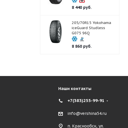
8 440
руб.
205/70R15 Yokohama
iceGuard Studless
G075 96Q
8 860
руб.
Наши контакты
+7(383)255-99-91
info@vershina54.ru
п. Краснообск, ул.