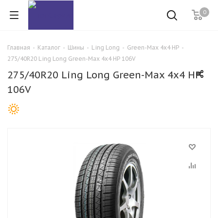
0
Главная
-
Каталог
-
Шины
-
Ling Long
-
Green-Max 4x4 HP
-
275/40R20 Ling Long Green-Max 4x4 HP 106V
275/40R20 Ling Long Green-Max 4x4 HP
106V