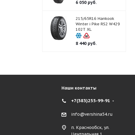
6 050
руб.
215/65R16 Hankook
Winter i Pike RS2 W429
102T XL
8 440
руб.
Наши контакты
+7(383)255-99-91
info@vershina54.ru
п. Краснообск, ул.
Центральная 1