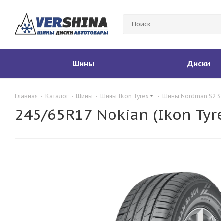
Шины
Диски
Главная
-
Каталог
-
Шины
-
Шины Ikon Tyres
-
Шины Nordman S2 
245/65R17 Nokian (Ikon Ty