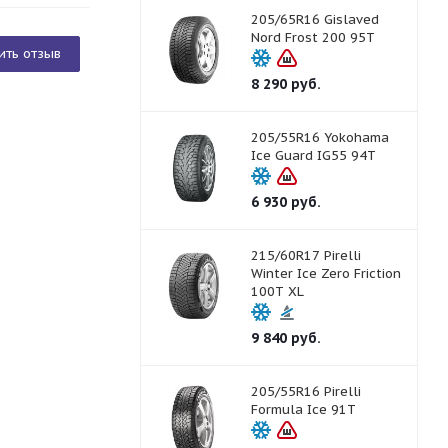
205/65R16 Gislaved
Nord Frost 200 95T
ить отзыв
8 290
руб.
205/55R16 Yokohama
Ice Guard IG55 94T
6 930
руб.
215/60R17 Pirelli
Winter Ice Zero Friction
100T XL
9 840
руб.
205/55R16 Pirelli
Formula Ice 91T