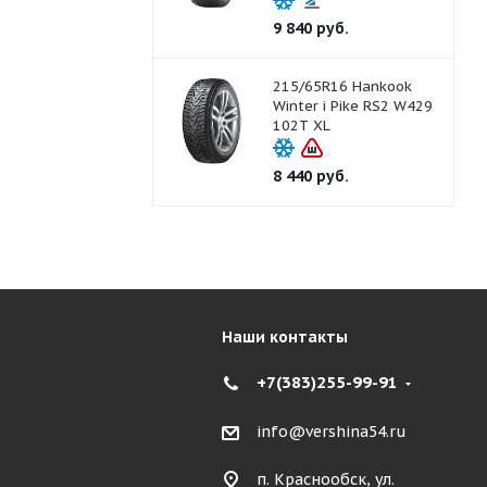
9 840
руб.
215/65R16 Hankook
Winter i Pike RS2 W429
102T XL
8 440
руб.
Наши контакты
+7(383)255-99-91
info@vershina54.ru
п. Краснообск, ул.