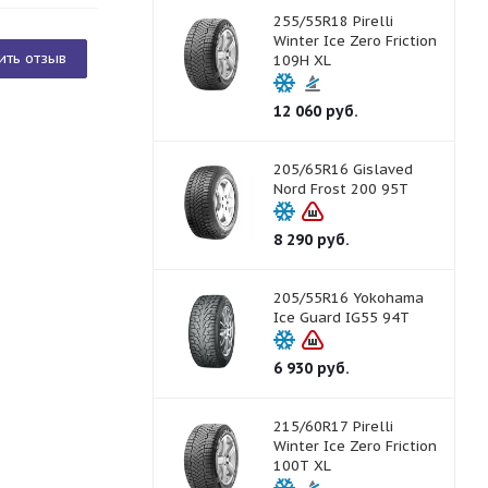
255/55R18 Pirelli
Winter Ice Zero Friction
ить отзыв
109H XL
12 060
руб.
205/65R16 Gislaved
Nord Frost 200 95T
8 290
руб.
205/55R16 Yokohama
Ice Guard IG55 94T
6 930
руб.
215/60R17 Pirelli
Winter Ice Zero Friction
100T XL