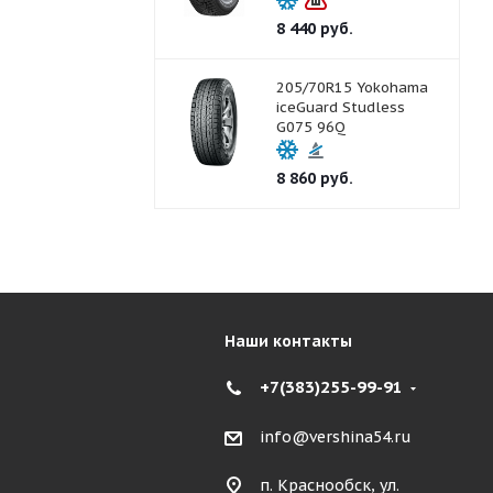
8 440
руб.
205/70R15 Yokohama
iceGuard Studless
G075 96Q
8 860
руб.
Наши контакты
+7(383)255-99-91
info@vershina54.ru
п. Краснообск, ул.