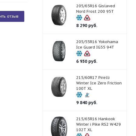
205/65R16 Gislaved
Nord Frost 200 95T
ить отзыв
8 290
руб.
205/55R16 Yokohama
Ice Guard IG55 94T
6 930
руб.
215/60R17 Pirelli
Winter Ice Zero Friction
100T XL
9 840
руб.
215/65R16 Hankook
Winter i Pike RS2 W429
102T XL