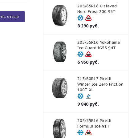
205/65R16 Gislaved
Nord Frost 200 95T
ить отзыв
8 290
руб.
205/55R16 Yokohama
Ice Guard IG55 94T
6 930
руб.
215/60R17 Pirelli
Winter Ice Zero Friction
100T XL
9 840
руб.
205/55R16 Pirelli
Formula Ice 91T