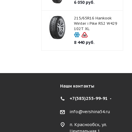
6 050
руб.
215/65R16 Hankook
Winter i Pike RS2 W429
102T XL
8 440
руб.
Наши контакты
+7(383)255-99-91
info@vershina54.ru
п. Краснообск, ул.
Центральная 1