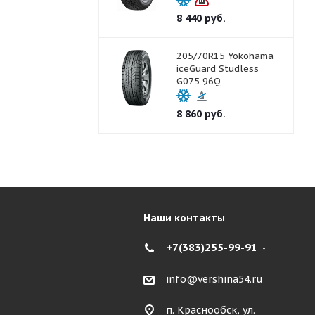
8 440
руб.
205/70R15 Yokohama
iceGuard Studless
G075 96Q
8 860
руб.
Наши контакты
+7(383)255-99-91
info@vershina54.ru
п. Краснообск, ул.