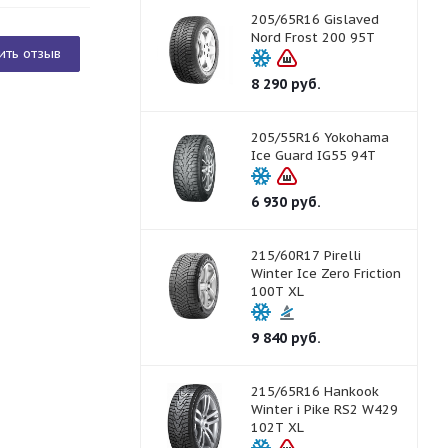
205/65R16 Gislaved
Nord Frost 200 95T
ить отзыв
8 290
руб.
205/55R16 Yokohama
Ice Guard IG55 94T
6 930
руб.
215/60R17 Pirelli
Winter Ice Zero Friction
100T XL
9 840
руб.
215/65R16 Hankook
Winter i Pike RS2 W429
102T XL