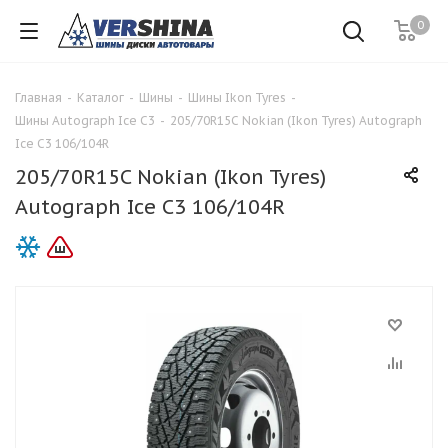
0
Главная
-
Каталог
-
Шины
-
Шины Ikon Tyres
-
Шины Autograph Ice C3
-
205/70R15C Nokian (Ikon Tyres) Autograph
Ice C3 106/104R
205/70R15C Nokian (Ikon Tyres)
Autograph Ice C3 106/104R