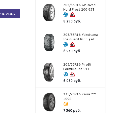
205/65R16 Gislaved
Nord Frost 200 95T
ить отзыв
8 290
руб.
205/55R16 Yokohama
Ice Guard IG55 94T
6 930
руб.
205/55R16 Pirelli
Formula Ice 91T
6 050
руб.
235/70R16 Кама 221
109S
7 360
руб.